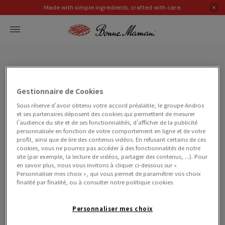
Made with simple ingredients, crafted with care.
Gestionnaire de Cookies
D.I.Y
Sous réserve d’avoir obtenu votre accord préalable, le groupe Andros
et ses partenaires déposent des cookies qui permettent de mesurer
l’audience du site et de ses fonctionnalités, d’afficher de la publicité
Bonne Mamanの空き瓶で、
personnalisée en fonction de votre comportement en ligne et de votre
あなたのアイデアを形に。
profil, ainsi que de lire des contenus vidéos. En refusant certains de ces
シュガーポットや花瓶、キャンドルホルダー、
cookies, vous ne pourrez pas accéder à des fonctionnalités de notre
site (par exemple, la lecture de vidéos, partager des contenus, ...). Pour
スパイスラックなど、
en savoir plus, nous vous invitons à cliquer ci-dessous sur «
身近なアイテムにリメイクして、
Personnaliser mes choix », qui vous permet de paramétrer vos choix
瓶に新しい命を吹き込みましょう。
finalité par finalité, ou à consulter notre politique cookies
色やサイズを変えて、あなただけのオリジナルを
楽しんでみてください。
Personnaliser mes choix