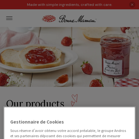
Made with simple ingredients, crafted with care.
Our products
いちごやブルーベリーなどの定番から、イチジクや
チェリーま
Gestionnaire de Cookies
で、甘くて風味豊かなジャムのラインナップを
お楽しみくださ
い。
Sous réserve d’avoir obtenu votre accord préalable, le groupe Andros
et ses partenaires déposent des cookies qui permettent de mesurer