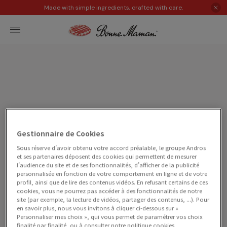
Made with simple ingredients, crafted with care.
recipes
Gestionnaire de Cookies
Our
Sous réserve d’avoir obtenu votre accord préalable, le groupe Andros
et ses partenaires déposent des cookies qui permettent de mesurer
フランスの日常ーシンプルで多彩なレシピ
l’audience du site et de ses fonctionnalités, d’afficher de la publicité
Bonne Mamanを使った、朝食、ブランチ、デザート、
personnalisée en fonction de votre comportement en ligne et de votre
ドリンクのレシピをお届けします。
profil, ainsi que de lire des contenus vidéos. En refusant certains de ces
cookies, vous ne pourrez pas accéder à des fonctionnalités de notre
site (par exemple, la lecture de vidéos, partager des contenus, ...). Pour
en savoir plus, nous vous invitons à cliquer ci-dessous sur «
Personnaliser mes choix », qui vous permet de paramétrer vos choix
finalité par finalité, ou à consulter notre politique cookies