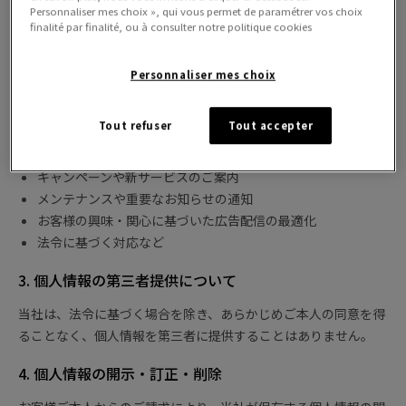
ルマガジン登録などの際に、お客様の氏名、メールアドレス、電
Personnaliser mes choix », qui vous permet de paramétrer vos choix
話番号、住所などの個人情報を取得することがあります。
finalité par finalité, ou à consulter notre politique cookies
2. 個人情報の利用目的
Personnaliser mes choix
取得した個人情報は、以下の目的で使用します：
Tout refuser
Tout accepter
サービスの提供・運営
お問い合わせへの対応
キャンペーンや新サービスのご案内
メンテナンスや重要なお知らせの通知
お客様の興味・関心に基づいた広告配信の最適化
法令に基づく対応など
3. 個人情報の第三者提供について
当社は、法令に基づく場合を除き、あらかじめご本人の同意を得
ることなく、個人情報を第三者に提供することはありません。
4. 個人情報の開示・訂正・削除