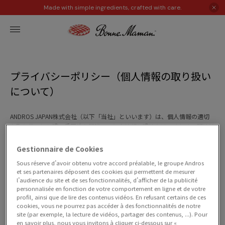
Made with simple ingredients, crafted with care.
プライバシーポリシー（個人情報の取り扱い
について）
ANDROS JAPAN株式会社（以下「当社」といいます）は、個人情報の適切
な取り扱いと保護の重要性を認識し、個人情報保護法をはじめとする関連法
令およびガイドラインを遵守いたします。
当社が運営するウェブサイト（以下「本サイト」といいます）では、お客様
Gestionnaire de Cookies
から取得する個人情報について、以下のとおりプライバシーポリシー（以下
Sous réserve d’avoir obtenu votre accord préalable, le groupe Andros
「本ポリシー」といいます）を定め、適切な管理と保護に努めます。
et ses partenaires déposent des cookies qui permettent de mesurer
l’audience du site et de ses fonctionnalités, d’afficher de la publicité
personnalisée en fonction de votre comportement en ligne et de votre
1. 個人情報の取得について
profil, ainsi que de lire des contenus vidéos. En refusant certains de ces
cookies, vous ne pourrez pas accéder à des fonctionnalités de notre
site (par exemple, la lecture de vidéos, partager des contenus, ...). Pour
当社は、お問い合わせフォームの送信、キャンペーン応募、メー
en savoir plus, nous vous invitons à cliquer ci-dessous sur «