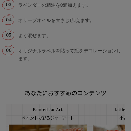
ラベンダーの精油を8滴加えます。
オリーブオイルを大さじ1加えます。
よく混ぜます。
オリジナルラベルを貼って瓶をデコレーションし
ます。
あなたにおすすめのコンテンツ
Painted Jar Art
Little Ja
ペイントで彩るジャーアート
小さ