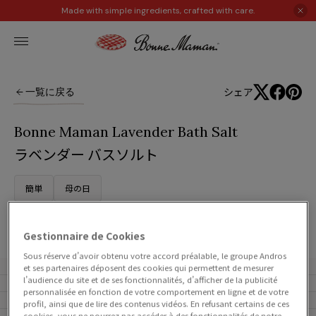
Made with simple ingredients, crafted with care.
シェア
一覧に戻る
Bonne Maman Lavender Bath Salt
ラベンダー バスソルト
簡単
母の日
簡単
Gestionnaire de Cookies
Sous réserve d’avoir obtenu votre accord préalable, le groupe Andros
et ses partenaires déposent des cookies qui permettent de mesurer
l’audience du site et de ses fonctionnalités, d’afficher de la publicité
personnalisée en fonction de votre comportement en ligne et de votre
profil, ainsi que de lire des contenus vidéos. En refusant certains de ces
cookies, vous ne pourrez pas accéder à des fonctionnalités de notre