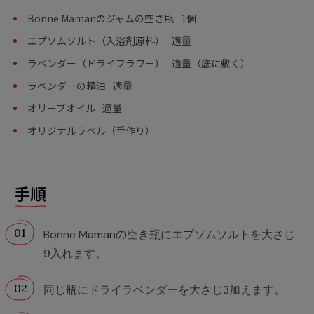
Bonne Mamanのジャムの空き瓶
1個
エプソムソルト（入浴剤原料）
適量
ラベンダー（ドライフラワー）
適量（底に敷く）
ラベンダーの精油
適量
オリーブオイル
適量
オリジナルラベル（手作り）
手順
Bonne Mamanの空き瓶にエプソムソルトを大さじ
9入れます。
同じ瓶にドライラベンダーを大さじ3加えます。