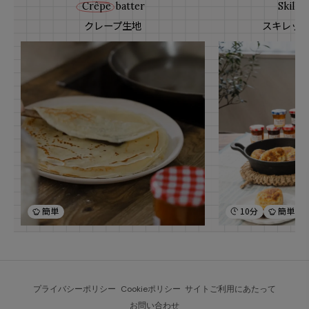
Crêpe
batter
Skillet
クレープ生地
スキレッ
簡単
10分
簡単
プライバシーポリシー
Cookieポリシー
サイトご利用にあたって
お問い合わせ