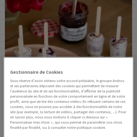
Gestionnaire de Cookies
Sous réserve d’avoir obtenu votre accord préalable, le groupe Andros
et ses partenaires déposent des cookies qui permettent de mesurer
l’audience du site et de ses fonctionnalités, d’afficher de la publicité
personnalisée en fonction de votre comportement en ligne et de votre
profil, ainsi que de lire des contenus vidéos. En refusant certains de ces
cookies, vous ne pourrez pas accéder à des fonctionnalités de notre
site (par exemple, la lecture de vidéos, partager des contenus, ...). Pour
en savoir plus, nous vous invitons à cliquer ci-dessous sur «
Personnaliser mes choix », qui vous permet de paramétrer vos choix
finalité par finalité, ou à consulter notre politique cookies