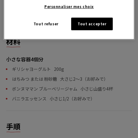
Personnaliser mes choix
ブルーベリージャム 225g
Tout refuser
Tout accepter
材料
小さな容器4個分
ギリシャヨーグルト
200g
はちみつ または 粉砂糖
大さじ2〜3（お好みで）
ボンヌママン ブルーベリージャム
小さじ山盛り4杯
バニラエッセンス
小さじ1/2（お好みで）
手順